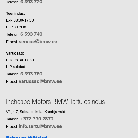
6 593 720
Telefon:
Teenindus:
E-R 08:30-17:30
L -P suletud
6 593 740
Telefon:
service@bmw.ee
E-post:
Varuosad:
E-R 08:30-17:30
L-P suletud
6 593 760
Telefon:
varuosad@bmw.ee
E-post:
Inchcape Motors BMW Tartu esindus
Välja 7, Soinaste küla, Kambja vald
+372 730 2870
Telefon:
info.tartu@bmw.ee
E-post:
Esinduse töötajad