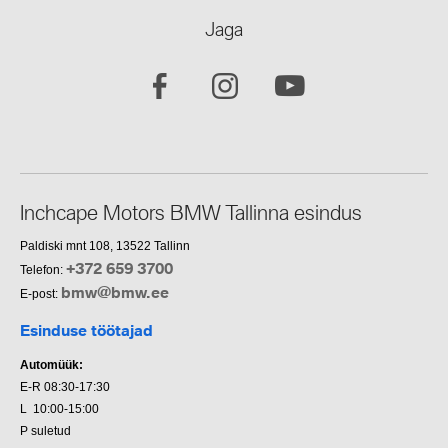
Jaga
Inchcape Motors BMW Tallinna esindus
Paldiski mnt 108, 13522 Tallinn
+372 659 3700
Telefon:
bmw@bmw.ee
E-post:
Esinduse töötajad
Automüük:
E-R 08:30-17:30
L 10:00-15:00
P suletud