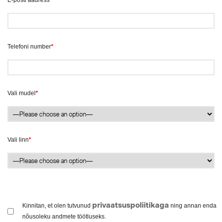
E-posti aadress
*
Telefoni number
*
Vali mudel
*
Vali linn
*
privaatsuspoliitikaga
Kinnitan, et olen tutvunud
ning annan enda
nõusoleku andmete töötluseks.