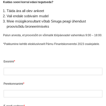
Kuidas soovi korral edasi tegutseda?
Täida ära all olev ankeet
Vali endale sobivaim mudel
Meie müügikonsultant võtab Sinuga peagi ühendust
proovisõidu broneerimiseks
Palun arvesta, et proovisõit on võimalik tööpäevadel vahemikus 9:00 – 18:00.
*Pakkumine kehtib eksklusiivselt Pärnu Finantskonveretsi 2023 osalejatele.
Eesnimi
*
Perekonnanimi
*