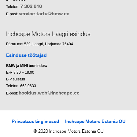
7 302 810
Telefon:
service.tartu@bmw.ee
E-post:
Inchcape Motors Laagri esindus
Pärnu mnt 539, Laagri, Harjumaa 76404
Esinduse töötajad
BMW ja MINI teenindus:
E-R 8.30 – 18.00
L-P suletud
Telefon: 663 0633
hooldus.web@inchcape.ee
E-post:
Privaatsus tingimused
Inchcape Motors Estonia OÜ
© 2020 Inchcape Motors Estonia OÜ