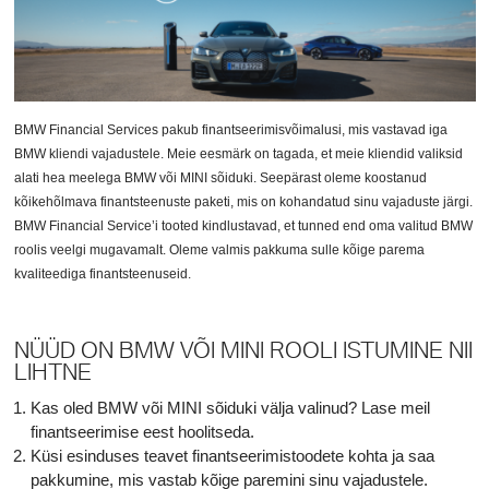
BMW Financial Services pakub finantseerimisvõimalusi, mis vastavad iga
BMW kliendi vajadustele. Meie eesmärk on tagada, et meie kliendid valiksid
alati hea meelega BMW või MINI sõiduki. Seepärast oleme koostanud
kõikehõlmava finantsteenuste paketi, mis on kohandatud sinu vajaduste järgi.
BMW Financial Service’i tooted kindlustavad, et tunned end oma valitud BMW
roolis veelgi mugavamalt. Oleme valmis pakkuma sulle kõige parema
kvaliteediga finantsteenuseid.
NÜÜD ON BMW VÕI MINI ROOLI ISTUMINE NII
LIHTNE
Kas oled BMW või MINI sõiduki välja valinud? Lase meil
finantseerimise eest hoolitseda.
Küsi esinduses teavet finantseerimistoodete kohta ja saa
pakkumine, mis vastab kõige paremini sinu vajadustele.