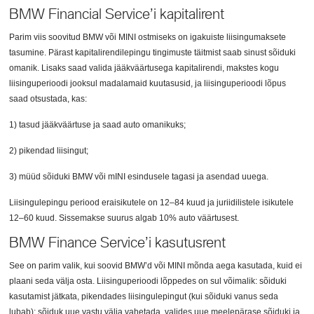
BMW Financial Service’i kapitalirent
Parim viis soovitud BMW või MINI ostmiseks on igakuiste liisingumaksete
tasumine. Pärast kapitalirendilepingu tingimuste täitmist saab sinust sõiduki
omanik. Lisaks saad valida jääkväärtusega kapitalirendi, makstes kogu
liisinguperioodi jooksul madalamaid kuutasusid, ja liisinguperioodi lõpus
saad otsustada, kas:
1) tasud jääkväärtuse ja saad auto omanikuks;
2) pikendad liisingut;
3) müüd sõiduki BMW või mINI esindusele tagasi ja asendad uuega.
Liisingulepingu periood eraisikutele on 12–84 kuud ja juriidilistele isikutele
12–60 kuud. Sissemakse suurus algab 10% auto väärtusest.
BMW Finance Service’i kasutusrent
See on parim valik, kui soovid BMW’d või MINI mõnda aega kasutada, kuid ei
plaani seda välja osta. Liisinguperioodi lõppedes on sul võimalik: sõiduki
kasutamist jätkata, pikendades liisingulepingut (kui sõiduki vanus seda
lubab); sõiduk uue vastu välja vahetada, valides uue meelepärase sõiduki ja