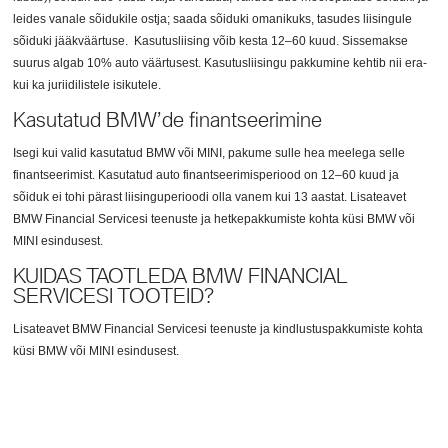
leides vanale sõidukile ostja; saada sõiduki omanikuks, tasudes liisingule
sõiduki jääkväärtuse. Kasutusliising võib kesta 12–60 kuud. Sissemakse
suurus algab 10% auto väärtusest. Kasutusliisingu pakkumine kehtib nii era-
kui ka juriidilistele isikutele.
Kasutatud BMW’de finantseerimine
Isegi kui valid kasutatud BMW või MINI, pakume sulle hea meelega selle
finantseerimist. Kasutatud auto finantseerimisperiood on 12–60 kuud ja
sõiduk ei tohi pärast liisinguperioodi olla vanem kui 13 aastat. Lisateavet
BMW Financial Servicesi teenuste ja hetkepakkumiste kohta küsi BMW või
MINI esindusest.
KUIDAS TAOTLEDA BMW FINANCIAL
SERVICESI TOOTEID?
Lisateavet BMW Financial Servicesi teenuste ja kindlustuspakkumiste kohta
küsi BMW või MINI esindusest.