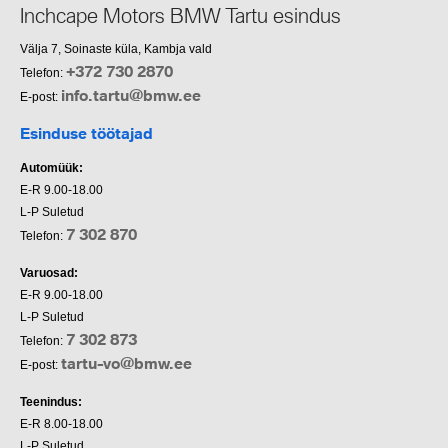
Inchcape Motors BMW Tartu esindus
Välja 7, Soinaste küla, Kambja vald
+372 730 2870
Telefon:
info.tartu@bmw.ee
E-post:
Esinduse töötajad
Automüük:
E-R 9.00-18.00
L-P Suletud
7 302 870
Telefon:
Varuosad:
E-R 9.00-18.00
L-P Suletud
7 302 873
Telefon:
tartu-vo@bmw.ee
E-post:
Teenindus:
E-R 8.00-18.00
L-P Suletud