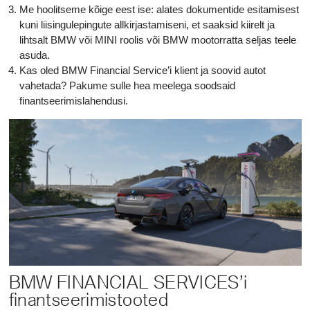
Me hoolitseme kõige eest ise: alates dokumentide esitamisest
kuni liisingulepingute allkirjastamiseni, et saaksid kiirelt ja
lihtsalt BMW või MINI roolis või BMW mootorratta seljas teele
asuda.
Kas oled BMW Financial Service’i klient ja soovid autot
vahetada? Pakume sulle hea meelega soodsaid
finantseerimislahendusi.
BMW FINANCIAL SERVICES’i
finantseerimistooted