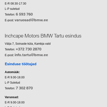
E-R 08:30-17:30
L-P suletud
6 593 760
Telefon:
varuosad@bmw.ee
E-post:
Inchcape Motors BMW Tartu esindus
Välja 7, Soinaste küla, Kambja vald
+372 730 2870
Telefon:
info.tartu@bmw.ee
E-post:
Esinduse töötajad
Automüük:
E-R 9.00-18.00
L-P Suletud
7 302 870
Telefon:
Varuosad:
E-R 9.00-18.00