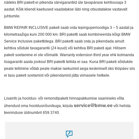
näiteks BRI pakett ei pikenda värvigarantiid üle tavapärase kehtivusaja 3
aastat. Kõik kliendi kaebused vaadatakse läbi ning otsustatakse vastavalt
juhtumile.
BMW REPAIR INCLUSIVE paketi saab osta lepinguperioodiga 3 – 5 aastat ja
kilometraažiga kuni 200 000 km. BRI paketti saab kombineerida kõigi BMW
Service Inclusive pakettidega. BRI paketti saab osta ja pikendada ainult
kehtiva sõiduki tavagarantii (24 kuud) või kehtiva BRI paketi ajal. Hilisem
paketi soetamine ei ole võimalik. Warranty extension third year ehk kolmanda
lisagarantii aasta jooksul BRI paketti tellida ei saa. Kuna BRI paketi sõidukile
peale tellimine võtab peale makse laekumist aega keskmiselt üks tööpäev siis
ei tasu paketi soetamist või pikendamist jätta viimasele hetkele.
Lisainfo ja hooldus- või remondipaketi hinnapakkumise saamiseks võta
service@bmw.ee
ühendust oma hooldusnõunikuga, kirjuta
või helista
teeninduse üldnumbril 659 3740.