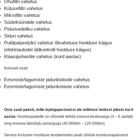
Õhufiltri vahetus
Kütusefiltri vahetus
Mikrofiltri vahetus
Süüteküünalde vahetus
Pidurivedeliku vahetus
Siduri vahetus
Puldipatarei(de) vahetus õlivahetuse hoolduse käigus
(elektriautodel üldkontrolli hoolduse käigus)
Klaasipuhastite vahetus (kord aastas)
Kuluvad osad:
Eesmiste/tagumiste piduriklotside vahetus
Eesmiste/tagumiste piduriketaste vahetus
Osta saab paketi, mille lepinguperiood ei ole tellimise hetkest pikem kui 6
aastat.
Hoolduspakette on võimalik tellida erineva kestvusega (3 – 6 aastat)
ning erineva läbisõidu piiranguga (40 000km – 120 000km).
Service Inclusive hoolduse teostamiseks peab sõiduk hooldusvajadusest