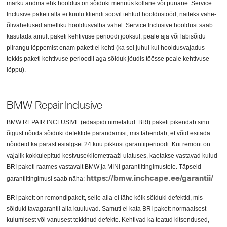
märku andma ehk hooldus on sõiduki menüüs kollane või punane. Service
Inclusive paketi alla ei kuulu kliendi soovil tehtud hooldustööd, näiteks vahe-
õlivahetused ametliku hooldusvälba vahel. Service Inclusive hooldust saab
kasutada ainult paketi kehtivuse perioodi jooksul, peale aja või läbisõidu
piirangu lõppemist enam pakett ei kehti (ka sel juhul kui hooldusvajadus
tekkis paketi kehtivuse perioodil aga sõiduk jõudis töösse peale kehtivuse
lõppu).
BMW Repair Inclusive
BMW REPAIR INCLUSIVE (edaspidi nimetatud: BRI) pakett pikendab sinu
õigust nõuda sõiduki defektide parandamist, mis tähendab, et võid esitada
nõudeid ka pärast esialgset 24 kuu pikkust garantiiperioodi. Kui remont on
vajalik kokkulepitud kestvuse/kilometraaži ulatuses, kaetakse vastavad kulud
BRI paketi raames vastavalt BMW ja MINI garantiitingimustele. Täpseid
https://bmw.inchcape.ee/garantii/
garantiitingimusi saab näha:
BRI pakett on remondipakett, selle alla ei lähe kõik sõiduki defektid, mis
sõiduki tavagarantii alla kuuluvad. Samuti ei kata BRI pakett normaalsest
kulumisest või vanusest tekkinud defekte. Kehtivad ka teatud kitsendused,