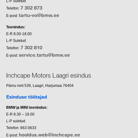
L-P Suletud
7 302 873
Telefon:
tartu-vo@bmw.ee
E-post:
Teenindus:
E-R 8.00-18.00
L-P Suletud
7 302 810
Telefon:
service.tartu@bmw.ee
E-post:
Inchcape Motors Laagri esindus
Pärnu mnt 539, Laagri, Harjumaa 76404
Esinduse töötajad
BMW ja MINI teenindus:
E-R 8.30 – 18.00
L-P suletud
Telefon: 663 0633
hooldus.web@inchcape.ee
E-post: