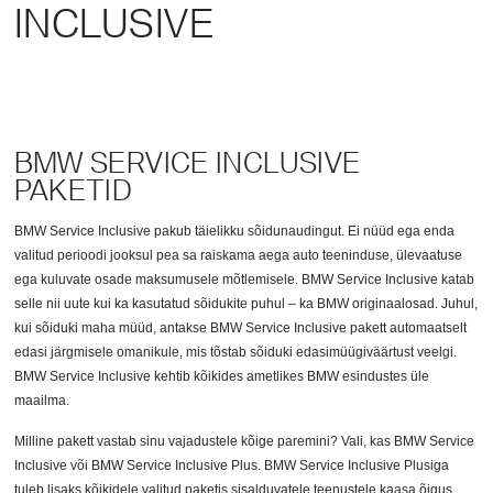
INCLUSIVE
BMW SERVICE INCLUSIVE
PAKETID
BMW Service Inclusive pakub täielikku sõidunaudingut. Ei nüüd ega enda
valitud perioodi jooksul pea sa raiskama aega auto teeninduse, ülevaatuse
ega kuluvate osade maksumusele mõtlemisele. BMW Service Inclusive katab
selle nii uute kui ka kasutatud sõidukite puhul – ka BMW originaalosad. Juhul,
kui sõiduki maha müüd, antakse BMW Service Inclusive pakett automaatselt
edasi järgmisele omanikule, mis tõstab sõiduki edasimüügiväärtust veelgi.
BMW Service Inclusive kehtib kõikides ametlikes BMW esindustes üle
maailma.
Milline pakett vastab sinu vajadustele kõige paremini? Vali, kas BMW Service
Inclusive või BMW Service Inclusive Plus. BMW Service Inclusive Plusiga
tuleb lisaks kõikidele valitud paketis sisalduvatele teenustele kaasa õigus