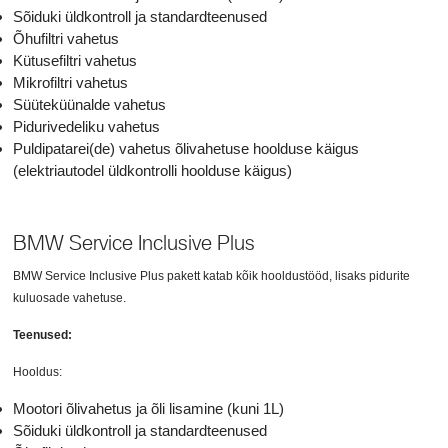
Sõiduki üldkontroll ja standardteenused
Õhufiltri vahetus
Kütusefiltri vahetus
Mikrofiltri vahetus
Süüteküünalde vahetus
Pidurivedeliku vahetus
Puldipatarei(de) vahetus õlivahetuse hoolduse käigus
(elektriautodel üldkontrolli hoolduse käigus)
BMW Service Inclusive Plus
BMW Service Inclusive Plus pakett katab kõik hooldustööd, lisaks pidurite
kuluosade vahetuse.
Teenused:
Hooldus:
Mootori õlivahetus ja õli lisamine (kuni 1L)
Sõiduki üldkontroll ja standardteenused